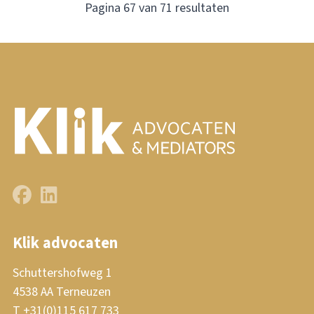
Pagina 67 van 71 resultaten
Klik advocaten
Schuttershofweg 1
4538 AA Terneuzen
T +31(0)115 617 733