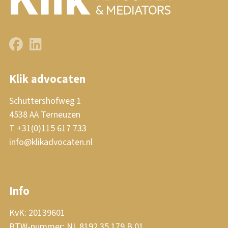
Klik advocaten
Schuttershofweg 1
4538 AA Terneuzen
T +31(0)115 617 733
info@klikadvocaten.nl
Info
KvK: 20139601
BTW-nummer: NL.8192.35.179.B.01