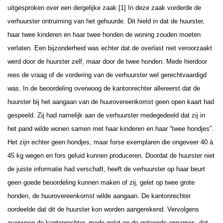
uitgesproken over een dergelijke zaak.[
1]
In deze zaak vorderde de
verhuurster ontruiming van het gehuurde. Dit hield in dat de huurster,
haar twee kinderen en haar twee honden de woning zouden moeten
verlaten. Een bijzonderheid was echter dat de overlast niet veroorzaakt
werd door de huurster zelf, maar door de twee honden. Mede hierdoor
rees de vraag of de vordering van de verhuurster wel gerechtvaardigd
was.
In de beoordeling overwoog de kantonrechter allereerst dat de
huurster bij het aangaan van de huurovereenkomst geen open kaart had
gespeeld. Zij had namelijk aan de verhuurster medegedeeld dat zij in
het pand wilde wonen samen met haar kinderen en haar “twee hondjes”.
Het zijn echter geen hondjes, maar forse exemplaren die ongeveer 40 à
45 kg wegen en fors geluid kunnen produceren. Doordat de huurster niet
de juiste informatie had verschaft, heeft de verhuurster op haar beurt
geen goede beoordeling kunnen maken of zij, gelet op twee grote
honden, de huurovereenkomst wilde aangaan. De kantonrechter
oordeelde dat dit de huurster kon worden aangerekend.
Vervolgens
overwoog de kantonrechter, mede gelet op de getoonde opnames, dat