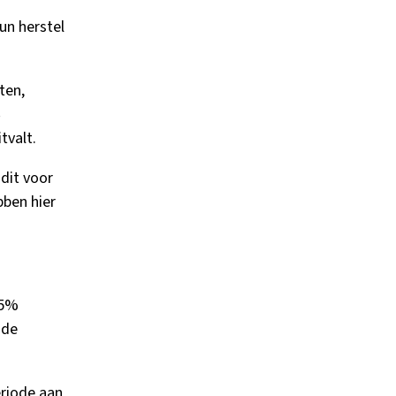
un herstel
ten,
tvalt.
 dit voor
bben hier
95%
 de
riode aan