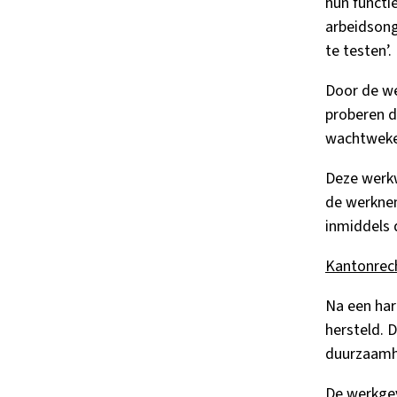
hun functi
arbeidsong
te testen’.
Door de we
proberen d
wachtweken
Deze werkwi
de werknem
inmiddels 
Kantonrec
Na een ha
hersteld. 
duurzaamhe
De werkgev