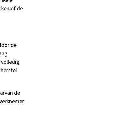
nkele
ken of de
door de
aag
volledig
 herstel
aarvan de
 werknemer