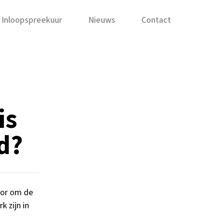
Inloopspreekuur
Nieuws
Contact
is
ld?
oor om de
k zijn in