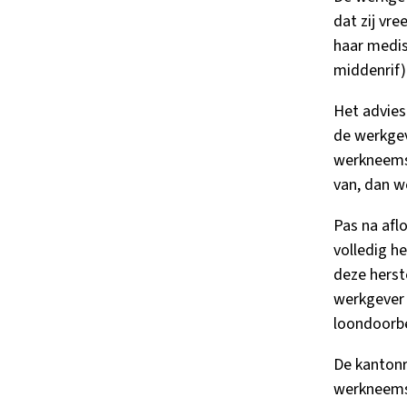
dat zij vr
haar medis
middenrif)
Het advies
de werkgev
werkneemst
van, dan w
Pas na af
volledig h
deze herst
werkgever 
loondoorbe
De kantonr
werkneemst