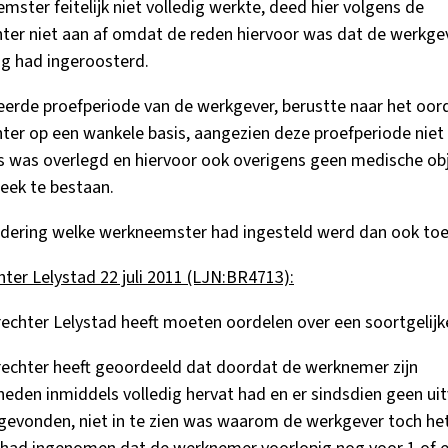
mster feitelijk niet volledig werkte, deed hier volgens de
ter niet aan af omdat de reden hiervoor was dat de werkge
dig had ingeroosterd.
erde proefperiode van de werkgever, berustte naar het oor
ter op een wankele basis, aangezien deze proefperiode niet
ts was overlegd en hiervoor ook overigens geen medische ob
eek te bestaan.
rdering welke werkneemster had ingesteld werd dan ook to
ter Lelystad 22 juli 2011 (LJN:BR4713):
echter Lelystad heeft moeten oordelen over een soortgelijk
echter heeft geoordeeld dat doordat de werknemer zijn
den inmiddels volledig hervat had en er sindsdien geen ui
gevonden, niet in te zien was waarom de werkgever toch he