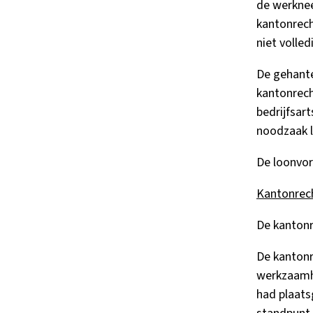
de werknee
kantonrech
niet volle
De gehante
kantonrech
bedrijfsar
noodzaak l
De loonvo
Kantonrech
De kantonr
De kantonr
werkzaamhe
had plaats