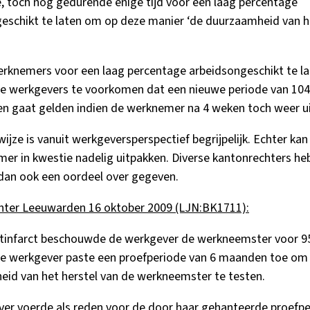
e, toch nog gedurende enige tijd voor een laag percentage
eschikt te laten om op deze manier ‘de duurzaamheid van h
rknemers voor een laag percentage arbeidsongeschikt te la
e werkgevers te voorkomen dat een nieuwe periode van 104
 gaat gelden indien de werknemer na 4 weken toch weer ui
jze is vanuit werkgeversperspectief begrijpelijk. Echter kan
er in kwestie nadelig uitpakken. Diverse kantonrechters he
dan ook een oordeel over gegeven.
hter Leeuwarden 16 oktober 2009 (LJN:BK1711):
rtinfarct beschouwde de werkgever de werkneemster voor 
De werkgever paste een proefperiode van 6 maanden toe om
id van het herstel van de werkneemster te testen.
er voerde als reden voor de door haar gehanteerde proefpe