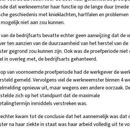
eesde dat werkneemster haar functie op de lange duur (mede
che geschiedenis met knieklachten, hartfalen en problemen
 mogelijk niet aan zou kunnen.
 van de bedrijfsarts bevatte echter geen aanwijzing dat de v
er ten aanzien van de duurzaamheid van het herstel van de
er gegrond zou kunnen zijn. Ook was de proefperiode niet 
el in overleg met, de bedrijfsarts gehanteerd.
loop van voornoemde proefperiode had de werkgever de we
ersteld gemeld. Vervolgens viel de werkneemster binnen 4 w
elmelding opnieuw uit, maar wegens een andere oorzaak. D
stelde zich op het standpunt dat de maximale
talingtermijn inmiddels verstreken was.
echter kwam tot de conclusie dat het aannemelijk was dat 
er na haar ziekte in staat was haar arbeid volledig uit te vo