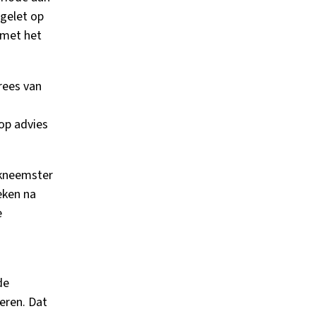
 gelet op
 met het
rees van
op advies
rkneemster
eken na
e
de
eren. Dat