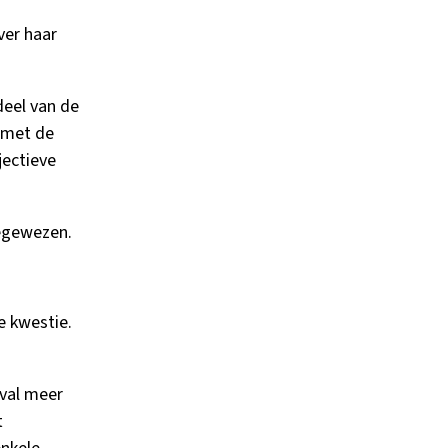
ver haar
deel van de
 met de
jectieve
egewezen.
e kwestie.
tval meer
t