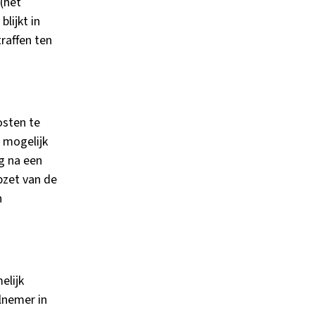
(het
lijkt in
raffen ten
osten te
t mogelijk
g na een
pzet van de
n
elijk
lnemer in