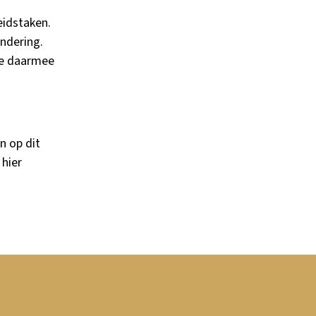
eidstaken.
ndering.
de daarmee
n op dit
u
hier