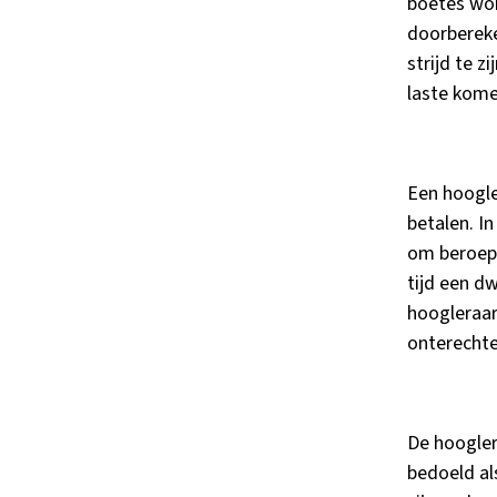
boetes wor
doorbereke
strijd te 
laste kome
Een hoogle
betalen. I
om beroep 
tijd een d
hoogleraar.
onterechte
De hooglera
bedoeld al