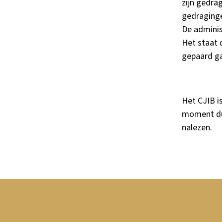
zijn gedra
gedraginge
De adminis
Het staat 
gepaard ga
Het CJIB i
moment dus
nalezen.