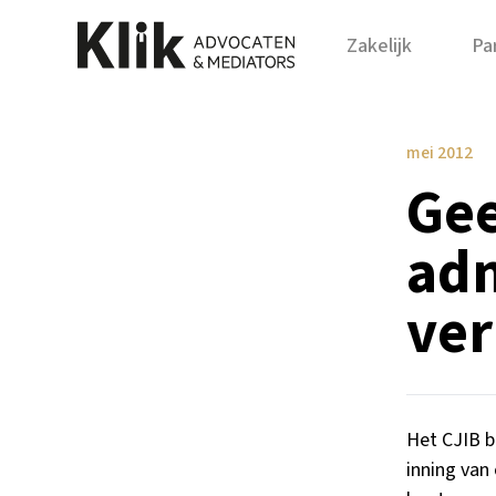
Zakelijk
Par
mei 2012
Ge
adm
ver
Het CJIB br
inning van