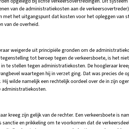
den opgelegd bij lichte verkeersovertredingen. Dit systeem 
nen van de administratiekosten aan de verkeersovertreder) b
zijn met het uitgangspunt dat kosten voor het opleggen van st
n van de overheid.
raar weigerde uit principiële gronden om de administratiek
n tegenstelling tot beroep tegen de verkeersboete, is het nie
in te stellen tegen administratiekosten. De hoogleraar kree
wangbevel waartegen hij in verzet ging. Dat was precies de o
 Hij wilde namelijk een rechtelijk oordeel over de in zijn oge
 administratiekosten.
ar kreeg zijn gelijk van de rechter. Een verkeersboete is nam
s sanctie en prikkeling om te voorkomen dat de verkeersdee