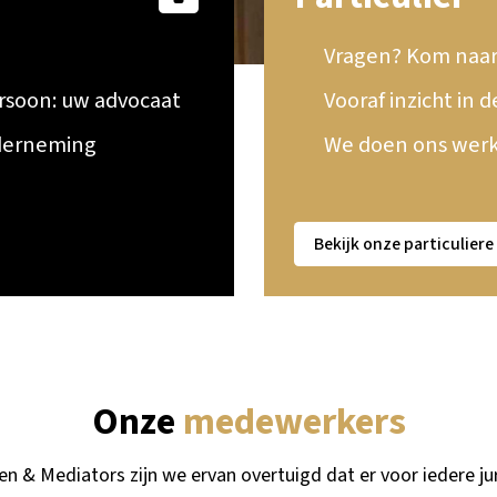
Vragen? Kom naar 
rsoon: uw advocaat
Vooraf inzicht in 
nderneming
We doen ons werk 
Bekijk onze particuliere
Onze
medewerkers
ten & Mediators zijn we ervan overtuigd dat er voor iedere ju